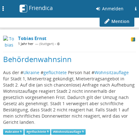
Friendica
Toggle
Anmelden
navigation
Mention
Tobias Ernst
1 Jahr her
— (Stuttgart)
•
Behördenwahnsinn
Aus der #
Ukraine
#
geflüchtete
Person hat #
Wohnsitzauflage
für Stadt 1, Mietvertrag gekündigt, Mietvertragsangebot in
Stadt 2. Auf die (an sich chancenlose) Anfrage nach Aufhebung
Wohnsitzauflage reagiert Stadt 2 nicht innnerhalb der
gesetzlich vorgesehenen Frist. Dadurch gilt der Umzug nach
Gesetz als genehmigt. Stadt 1 verweigert aber schriftliche
Bestätigung, dass Stadt 2 nicht reagiert hat. Falls Stadt 1 auf
mein schriftliches Donnerwetter nicht reagiert, wird das vor
Gericht landen.
#
ukraine
#
gefluchtete
#
Wohnsitzauflage