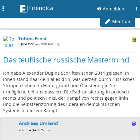
Friendica
Toggle
Anmelden
navigation
Mention
Tobias Ernst
1 Jahr her
— (Stuttgart)
•
Das teuflische russische Mastermind
Ich habe Alexander Dugins Schriften schon 2014 gelesen. In
ihnen stand haarklein alles drin, was derzeit, durch russisches
Strippenziehen im Hintergrund und Ölinsfeuergießen
ermöglicht, bei uns passiert: Die Radikalisierung in politisch
rechts und politisch links, der Kampf von rechts gegen links
und die Selbstzerstörung des liberalen demokratischen
Systems in diesem Kampf.
Andreas Umland
2025-04-14 11:51:57