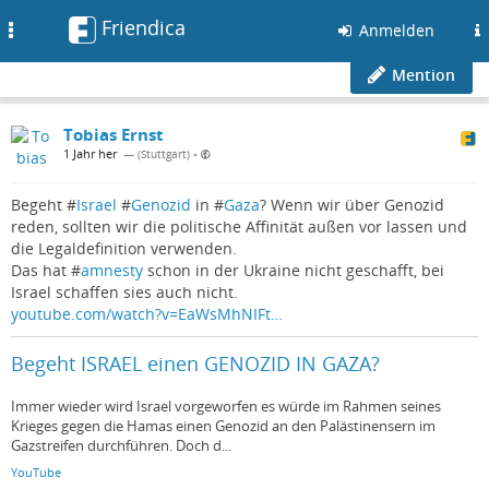
Friendica
Toggle
Anmelden
navigation
Mention
Tobias Ernst
1 Jahr her
— (Stuttgart)
•
Begeht #
Israel
#
Genozid
in #
Gaza
? Wenn wir über Genozid
reden, sollten wir die politische Affinität außen vor lassen und
die Legaldefinition verwenden.
Das hat #
amnesty
schon in der Ukraine nicht geschafft, bei
Israel schaffen sies auch nicht.
youtube.com/watch?v=EaWsMhNIFt…
Begeht ISRAEL einen GENOZID IN GAZA?
Immer wieder wird Israel vorgeworfen es würde im Rahmen seines
Krieges gegen die Hamas einen Genozid an den Palästinensern im
Gazstreifen durchführen. Doch d...
YouTube