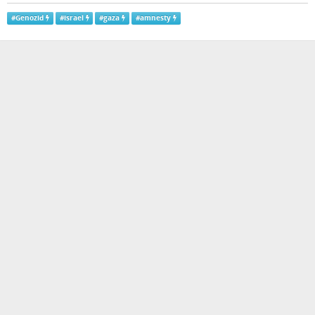
#
Genozid
#
israel
#
gaza
#
amnesty